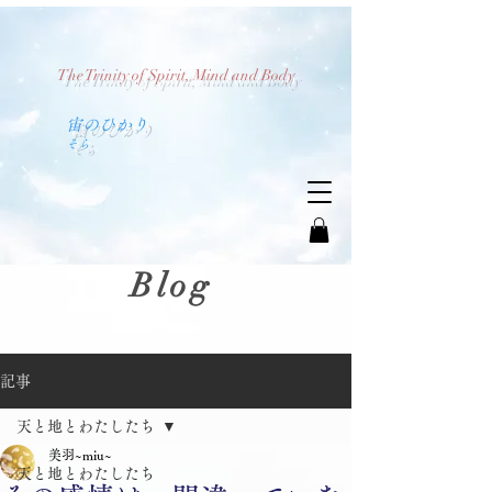
The Trinity of Spirit, Mind and Body
​宙のひかり
​そら
Blog
記事
天と地とわたしたち
美羽~miu~
天と地とわたしたち