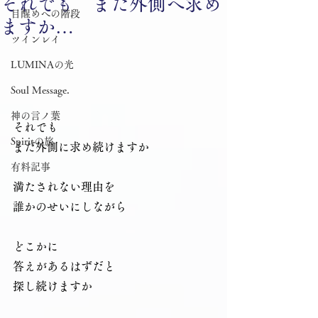
それでも まだ外側へ求め
目醒めへの階段
ますか…
ツインレイ
LUMINAの光
Soul Message.
神の言ノ葉
それでも
Spiritの旅
まだ外側に求め続けますか
有料記事
満たされない理由を
誰かのせいにしながら
どこかに
答えがあるはずだと
探し続けますか