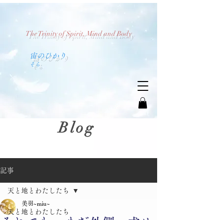
The Trinity of Spirit, Mind and Body
​宙のひかり
​そら
Blog
記事
天と地とわたしたち
美羽~miu~
天と地とわたしたち