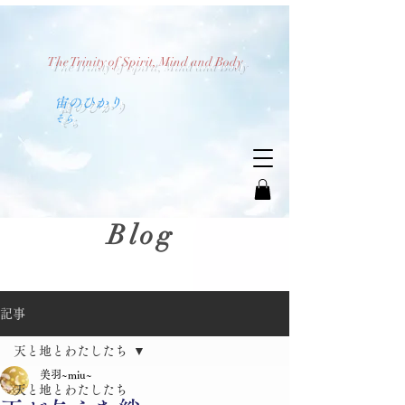
The Trinity of Spirit, Mind and Body
​宙のひかり
​そら
Blog
記事
天と地とわたしたち
美羽~miu~
天と地とわたしたち