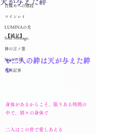
天が与えた絆
目醒めへの階段
ツインレイ
LUMINAの光
【補足】
Soul Message.
神の言ノ葉
✨二人の絆は天が与えた絆
Spiritの旅
✨ 
有料記事
身体があるからこそ、限りある時間の
中で、別々の身体で
二人はこの世で愛しあえる