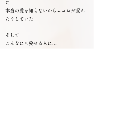
た
本当の愛を知らないからココロが荒ん
だりしていた
そして
こんなにも愛せる人に…
自分より大切な人に出逢えた
平坦な道のりではなかったけれど
それでもかけがえのないものをたくさ
ん知った
振り返れば…出逢う前はたくさんの異
性から学んだ
学んできたと思えることも彼と出逢え