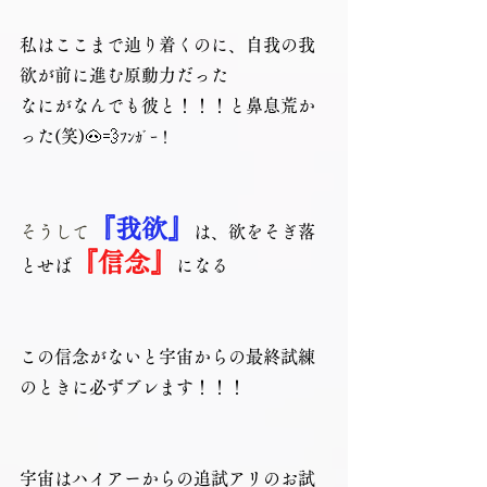
私はここまで辿り着くのに、自我の我
欲が前に進む原動力だった
なにがなんでも彼と！！！と鼻息荒か
った(笑)🐽💨
ﾌﾝｶﾞｰ！
『我欲』
そうして
は、欲をそぎ落
『信念』
とせば
になる
この信念がないと宇宙からの最終試練
のときに必ずブレます！！！
宇宙はハイアーからの追試アリのお試