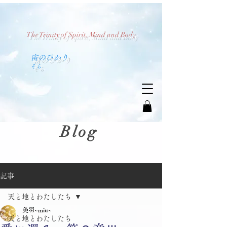
The Trinity of Spirit, Mind and Body
​宙のひかり
​そら
Blog
記事
天と地とわたしたち
美羽~miu~
天と地とわたしたち