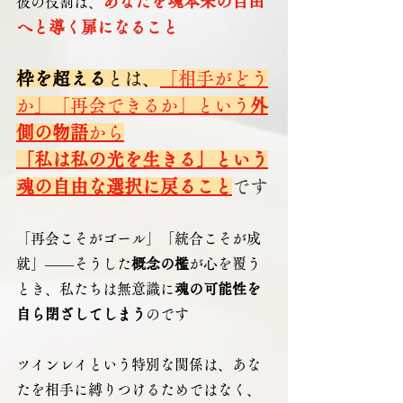
あなたを魂本来の自由
彼の役割は、
へと導く扉になること
枠を超える
とは、
「相手がどう
か」「再会できるか」という
外
側の物語
から
「私は私の光を生きる」という
魂の自由な選択に戻ること
です
「再会こそがゴール」「統合こそが成
就」――そうした
概念の檻
が心を覆う
とき、私たちは無意識に
魂の可能性を
自ら閉ざしてしまう
のです
ツインレイという特別な関係は、あな
たを相手に縛りつけるためではなく、