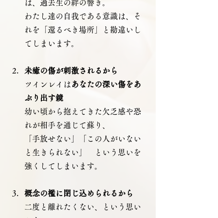
は、過去生の絆の響き。　
わたし達の自我である意識は、そ
れを「還るべき場所」と勘違いし
てしまいます。
未癒の傷が刺激されるから
ツインレイは
あなたの深い傷をあ
ぶり出す鏡
幼い頃から抱えてきた欠乏感や恐
れが相手を通じて蘇り、
「手放せない」「この人がいない
と生きられない」　という思いを
強くしてしまいます。
概念の檻に閉じ込められるから
二度と離れたくない、という思い