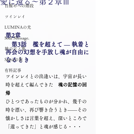
愛に還る～第２章Ⅲ
目醒めへの階段
ツインレイ
LUMINAの光
第2章
Soul Message.
　第3話　檻を超えて ― 執着と
神の言ノ葉
再会の幻想を手放し魂が自由に
なるとき
Spiritの旅
有料記事
ツインレイとの出逢いは、宇宙が長い
時を超えて編んできた　
魂の記憶の回
帰
ひとつであったものが分かれ、幾千の
時を漂い、再び響き合うとき――その
懐かしさは言葉を超え、深いところで
「還ってきた」と魂が感じる・・・