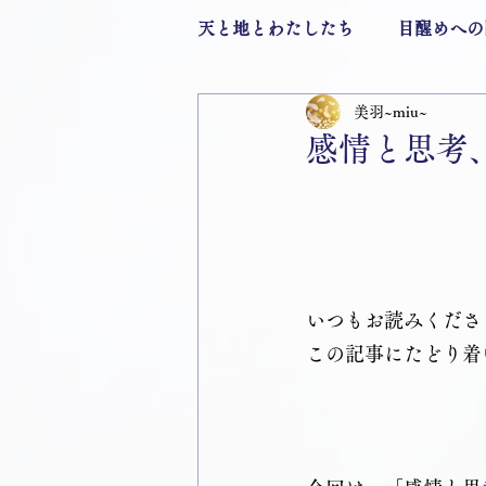
天と地とわたしたち
目醒めへの
美羽~miu~
有料記事
感情と思考
いつもお読みくださ
この記事にたどり着