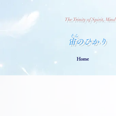
The Trinity of Spirit, Min
​そら
​宙のひかり
Home