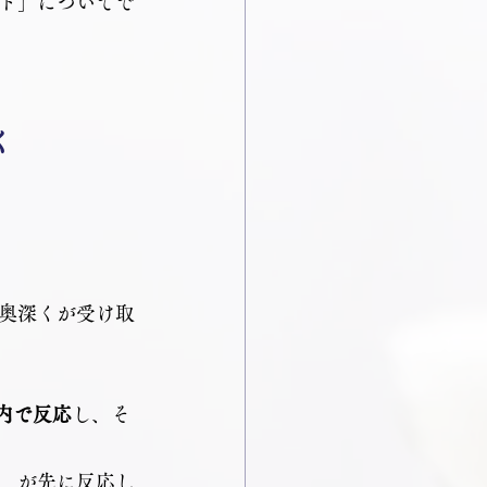
ド」についてで
く
奥深くが受け取
脳内で反応
し、そ
　
が先に反応し