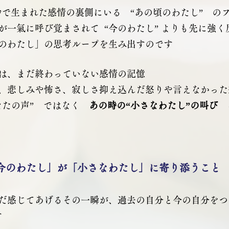
5秒で生まれた感情の裏側にいる　“あの頃のわたし”　の
が一氣に呼び覚まされて  “今のわたし” よりも先に強
のわたし」の思考ループを生み出すのです
は、まだ終わっていない感情の記憶
、悲しみや怖さ、寂しさ抑え込んだ怒りや言えなかった
なたの声”　ではなく　
あの時の“小さなわたし”の叫び　
今のわたし」が「小さなわたし」に寄り添うこと
だ感じてあげるその一瞬が、過去の自分と今の自分をつ
す