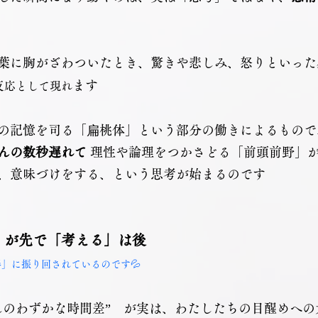
葉に胸がざわついたとき、驚きや悲しみ、怒りといった
ます
に反応として現れ
の記憶を司る「扁桃体」という部分の働きによるもので
んの数秒遅れて
 理性や論理をつかさどる「前頭前野」
、意味づけをする、という思考が始まるのです
」が先で「考える」は後
」に振り回されているのです💦
んのわずかな時間差”　が実は、わたしたちの目醒めへの