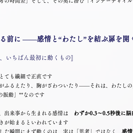
考の時間差」そして、その奥に潜む「インナーチャイル
る前に ――感情と“わたし”を結ぶ扉を開
で、いちばん最初に動くもの〛
とても繊細で正直です
がふるえたり、胸がざわついたり――それは、わたしの
の振動」**なのです
、出来事から生まれる感情は　
わずか0.3〜0.5秒後に
きが始まるといわれています
した瞬間にまず動くのは、実は「思考」ではなく、
感情