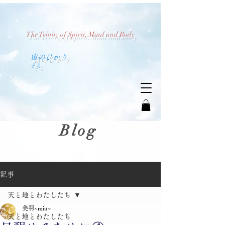
The Trinity of Spirit, Mind and Body
​宙のひかり
​そら
Blog
記事
天と地とわたしたち
美羽~miu~
天と地とわたしたち