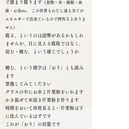
で溜まり腐ります
（食物・水・細胞・血
液・お金etc.　この世界もわたし達も全てが
エネルギーで出来ているので例外などありま
せん）
腐る、というのは語弊があるかもしれ
ませんが、目に見える腐敗ではなく、
淀む・澱む、という感じでしょうか
澱む、という漢字は「おり」とも読み
ます
想像してみてください
グラスの中にお水と片栗粉をいれます
かき混ぜて水溶き片栗粉を作ります
時間をおいて再度見ると‥片栗粉は下
に沈んでいるはずです
これが「おり」の状態です