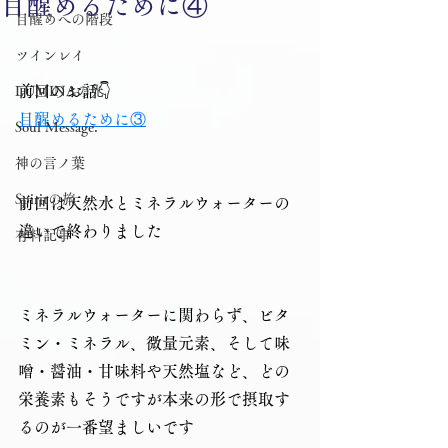
目醒めるために④
目醒めへの階段
ツインレイ
前回のお話👇
LUMINAの光
目醒めるために③
Soul Message.
神の言ノ葉
Spiritの旅
前回は天然水とミネラルウォーターの
違いで終わりました
有料記事
ミネラルウォーターに関わらず、ビタ
ミン・ミネラル、微量元素、そして味
噌・醤油・甘味料や天然塩など、どの
栄養素もそうですが本来の形で摂取す
るのが一番望ましいです