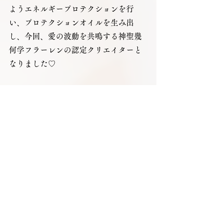
ようエネルギープロテクションを行
い、プロテクションオイルを生み出
し、今回、愛の波動を共鳴する神聖幾
何学フラーレンの認定クリエイターと
なりました♡ 
アセンションしたい【欲】に取りつか
れることなく、自身の光を大きくする 
自分自身の内側に総てが在るので、外
側を欲するのではなく、内側の光を大
きくするだけでいいのです✨✨ 
そうして少しずつアセンションした先
に待っているのが、穏やかで満たされ