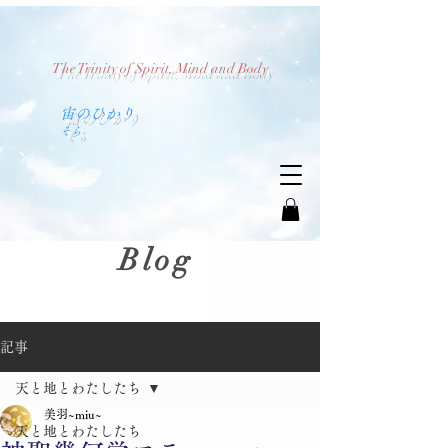
The Trinity of Spirit, Mind and Body
​宙のひかり
​そら
Blog
記事
天と地とわたしたち
美羽~miu~
天と地とわたしたち