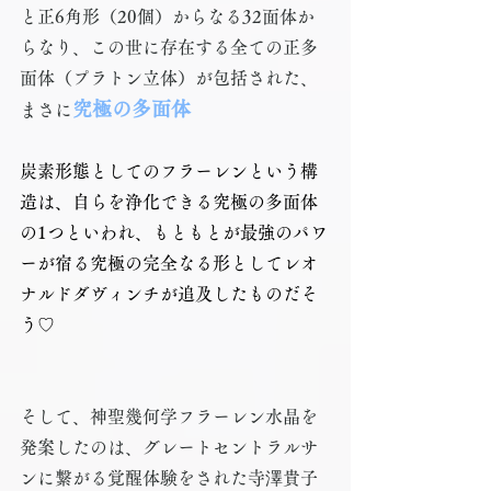
と正6角形（20個）からなる32面体か
らなり、この世に存在する全ての正多
面体（プラトン立体）が包括された、
究極の多面体
まさに
炭素形態としてのフラーレンという構
造は、自らを浄化できる究極の多面体
の1つといわれ、もともとが最強のパワ
ーが宿る究極の完全なる形としてレオ
ナルドダヴィンチが追及したものだそ
う♡
そして、神聖幾何学フラーレン水晶を
発案したのは、グレートセントラルサ
ンに繋がる覚醒体験をされた寺澤貴子