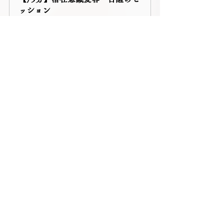
ッション
75
今すぐ予約
その他の飲み方の例（1日の流れと
して）
朝：ブルーソーラーウォーターを
飲んで、心と体を整える
日中：必要なときにまたブルーで
クリアリング
夜やお風呂前：グリーンを飲んで
自己受容と癒しを深める
この順番で取り入れることで、自身の
内側が、
よりやわらかく、深く整って