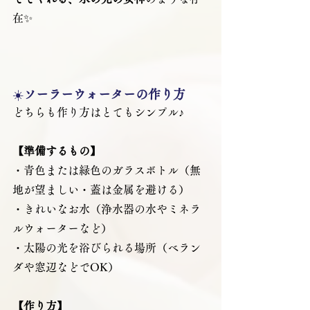
在✨
☀️
ソーラーウォーターの作り方
どちらも作り方はとてもシンプル♪
【準備するもの】
・青色または緑色のガラスボトル（無
地が望ましい・蓋は金属を避ける）
・きれいなお水（浄水器の水やミネラ
ルウォーターなど）
・太陽の光を浴びられる場所（ベラン
ダや窓辺などでOK）
【作り方】