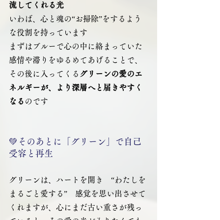
流してくれる光
いわば、心と魂の“お掃除”をするよう
な役割を持っています
まずはブルーで心の中に絡まっていた
感情や滞りをゆるめてあげることで、
その後に入ってくる
グリーンの愛のエ
ネルギーが、より深層へと届きやすく
なる
のです
💚そのあとに「グリーン」で自己
受容と再生
グリーンは、ハートを開き　“わたしを
まるごと愛する”　感覚を思い出させて
くれますが、心にまだ古い重さが残っ