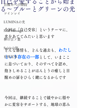
自己を愛することから始ま
目醒めへの階段
る～ブルーとグリーンの光
ツインレイ
LUMINAの光
今回は「自己受容」というテーマに、
Soul Message.
光をあててみたいと思います
神の言ノ葉
Spiritの旅
わたし
どんな感情も、どんな過去も、
という存在の一部
有料記事
として、いまここ
に息づいており、そのすべてを認め、
抱きしめることがほんとうの癒しと目
醒めの扉をひらく鍵になるからです
今回は、継続することで緩やかに穏や
かに変容をサポートする、地球の恵み