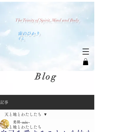
The Trinity of Spirit, Mind and Body
​宙のひかり
​そら
Blog
記事
天と地とわたしたち
美羽~miu~
天と地とわたしたち