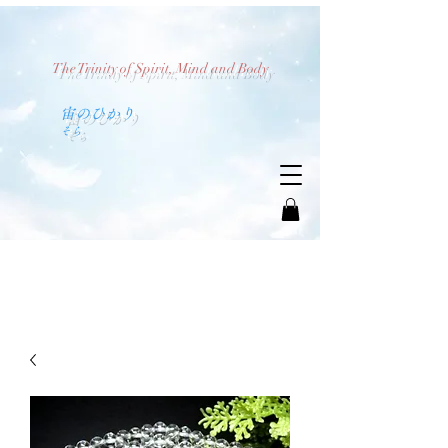
The Trinity of Spirit, Mind and Body
​宙のひかり
​そら