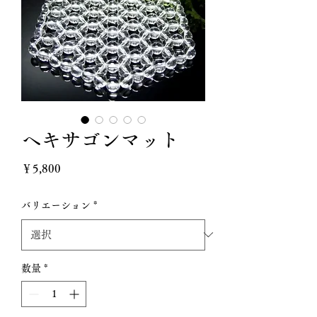
ヘキサゴンマット
価
￥5,800
格
バリエーション
*
数量
*