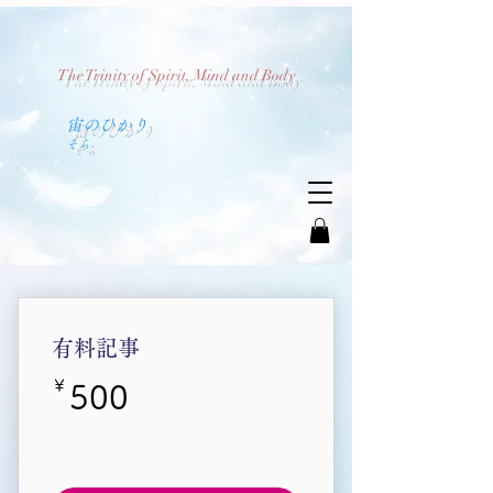
The Trinity of Spirit, Mind and Body
​宙のひかり
​そら
有料記事
￥
500￥
500