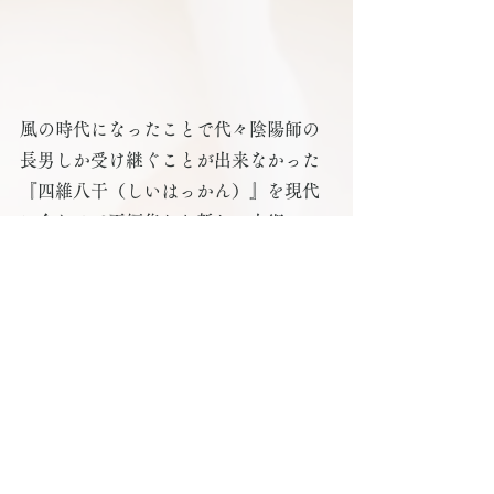
風の時代になったことで代々陰陽師の
長男しか受け継ぐことが出来なかった
『四維八干（しいはっかん）』を現代
に合わせて再編集した新しい占術♪
​生き辛い理由はなぜなのか？ 魂が持っ
て生まれた 『氣質』 を読み解き、生き
やすいヒントを見つけてゆく氣質鑑定
💖　👇　ご自身はもちろん、お相手様
やご家族でも♪