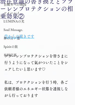
潜在意識の書き換えとフラ
目醒めへの階段
ーレンプロテクションの相
ツインレイ
乗効果②
LUMINAの光
Soul Message.
①からの続きです
神の言ノ葉
Spiritの旅
有料記事
フラーレンプロテクションを皆さまに
行うようになって氣がついたことをシ
ェアしたいと思います♡
私は、プロテクションを行う時、各ご
依頼者様のエネルギー状態を透視しな
がら行っております