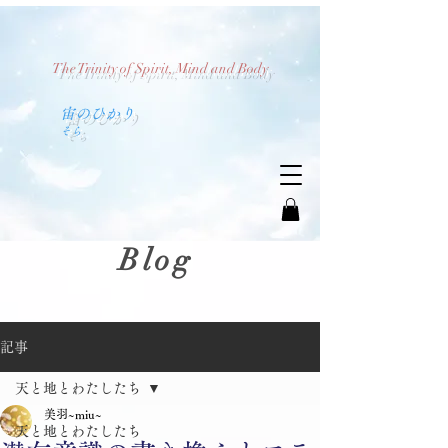
The Trinity of Spirit, Mind and Body
​宙のひかり
​そら
Blog
記事
天と地とわたしたち
美羽~miu~
天と地とわたしたち